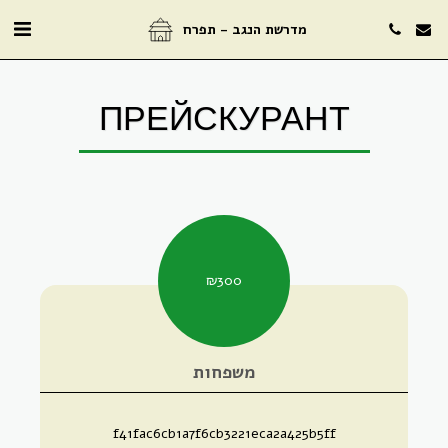
מדרשת הנגב - תפרח
ПРЕЙСКУРАНТ
₪
300
משפחות
f41fac6cb1a7f6cb3221eca2a425b5ff