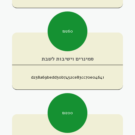
₪
260
סמינרים וישיבות לשבת
d238a69bedd30b7452ce83cc70e04641
₪
200